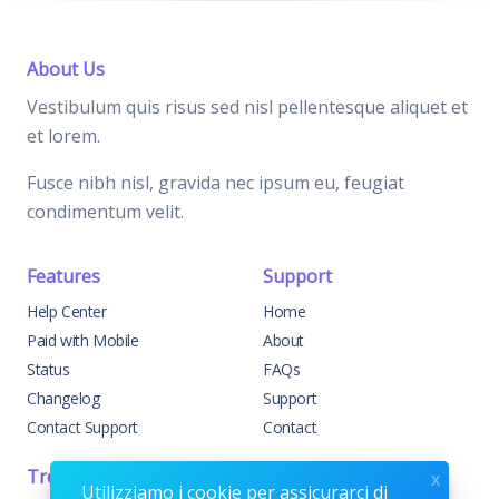
About Us
Vestibulum quis risus sed nisl pellentesque aliquet et
et lorem.
Fusce nibh nisl, gravida nec ipsum eu, feugiat
condimentum velit.
Features
Support
Help Center
Home
Paid with Mobile
About
Status
FAQs
Changelog
Support
Contact Support
Contact
Trending
Legal
x
Utilizziamo i cookie per assicurarci di